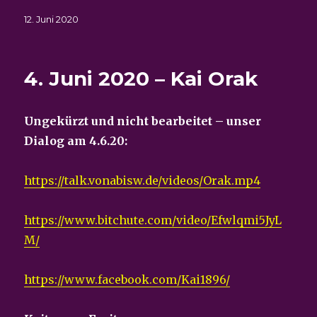
Veröffentlicht
12. Juni 2020
am
4. Juni 2020 – Kai Orak
Ungekürzt und nicht bearbeitet – unser
Dialog am 4.6.20:
https://talk.vonabisw.de/videos/Orak.mp4
https://www.bitchute.com/video/Efwlqmi5JyL
M/
https://www.facebook.com/Kai1896/