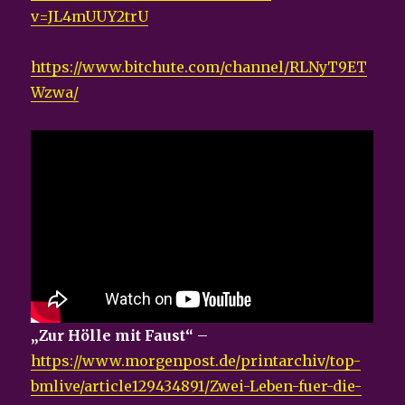
v=JL4mUUY2trU
https://www.bitchute.com/channel/RLNyT9ET
Wzwa/
„Zur Hölle mit Faust“
–
https://www.morgenpost.de/printarchiv/top-
bmlive/article129434891/Zwei-Leben-fuer-die-