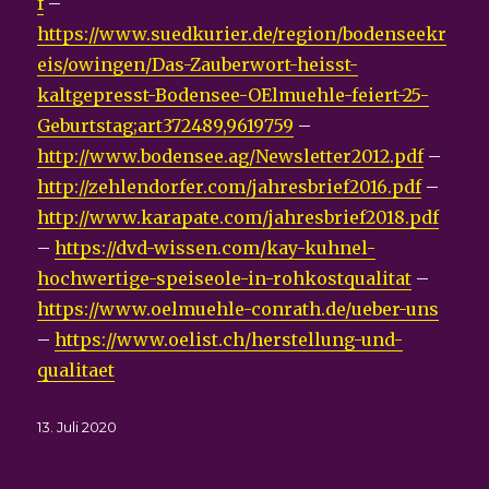
f
–
https://www.suedkurier.de/region/bodenseekr
eis/owingen/Das-Zauberwort-heisst-
kaltgepresst-Bodensee-OElmuehle-feiert-25-
Geburtstag;art372489,9619759
–
http://www.bodensee.ag/Newsletter2012.pdf
–
http://zehlendorfer.com/jahresbrief2016.pdf
–
http://www.karapate.com/jahresbrief2018.pdf
–
https://dvd-wissen.com/kay-kuhnel-
hochwertige-speiseole-in-rohkostqualitat
–
https://www.oelmuehle-conrath.de/ueber-uns
–
https://www.oelist.ch/herstellung-und-
qualitaet
Veröffentlicht
13. Juli 2020
am