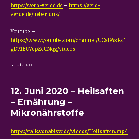
https://vero-verde.de
–
https://vero-
verde.de/ueber-uns/
Youtube –
https://www.youtube.com/channel/UCsB6xKc1
gD71EU7epZcCNqg/videos
Veröffentlicht
3. Juli 2020
am
12. Juni 2020 – Heilsaften
– Ernährung –
Mikronährstoffe
https://talk.vonabisw.de/videos/Heilsaften.mp4