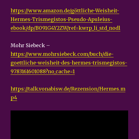
https://www.amazon.de/göttliche-Weisheit-
Hermes-Trismegistos-Pseudo-Apuleius-
ebook/dp/B091G4Y2ZW/ref=kwrp_li_std_nodl
Mohr Siebeck –
https://www.mohrsiebeck.com/buch/die-
goettliche-weisheit-des-hermes-trismegistos-
9783161601088?no_cache=1
https://talk.vonabisw.de/Rezension/Hermes.m
p4