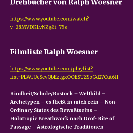
Drehbücher von Ralph Woesner
https://www.youtube.com/watch?
v=28MVDKLvNZg&t=75s
Filmliste Ralph Woesner
https://www.youtube.com/playlist?
list=PLWfUcScvQbEztgxOOESTZSoGd27Cut6ll
Kindheit/Schule/Rostock
–
Weltbild –
Archetypen – es fließt in mich rein – Non-
Ordinary States des Bewußtseins –
Holotropic Breathwork nach Grof- Rite of
Passage – Astrologische Traditionen –