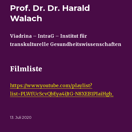
Prof. Dr. Dr. Harald
Walach
Viadrina – IntraG – Institut für
transkulturelle Gesundheitswissenschaften
Filmliste
https://www.youtube.com/playlist?
list=PLWfUcScvQbEya4iJtG-N8XEB1PIaiHgb_
Veröffentlicht
13. Juli 2020
am