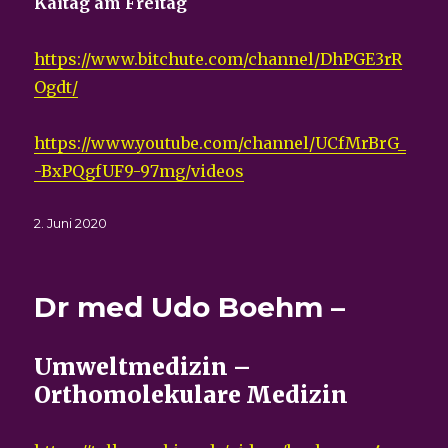
Kaitag am Freitag
https://www.bitchute.com/channel/DhPGE3rR
Ogdt/
https://www.youtube.com/channel/UCfMrBrG_
-BxPQgfUF9-97mg/videos
Veröffentlicht
2. Juni 2020
am
Dr med Udo Boehm –
Umweltmedizin –
Orthomolekulare Medizin