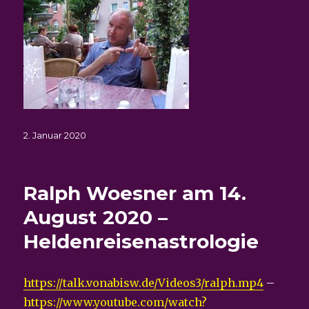
Veröffentlicht
2. Januar 2020
am
Ralph Woesner am 14.
August 2020 –
Heldenreisenastrologie
https://talk.vonabisw.de/Videos3/ralph.mp4
–
https://www.youtube.com/watch?