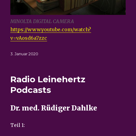
MINOLTA DIGITAL CAMERA
https://www.youtube.com/watch?
v=vAosd6a7zzc
Veröffentlicht
3. Januar 2020
am
Radio Leinehertz
Podcasts
Dr. med. Rüdiger Dahlke
Teil 1: