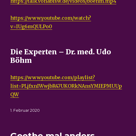
https://talk.vonabisw.de/videos/boehm.mp4
https://www.youtube.com/watch?
v=IUg6mQULPo0
Die Experten – Dr. med. Udo
Böhm
https://www.youtube.com/playlist?
list=PLjfxnIWwjbR47UKORkNAnsYMIEPMUUp
QW
Veröffentlicht
1. Februar 2020
am
Goethe mal anders