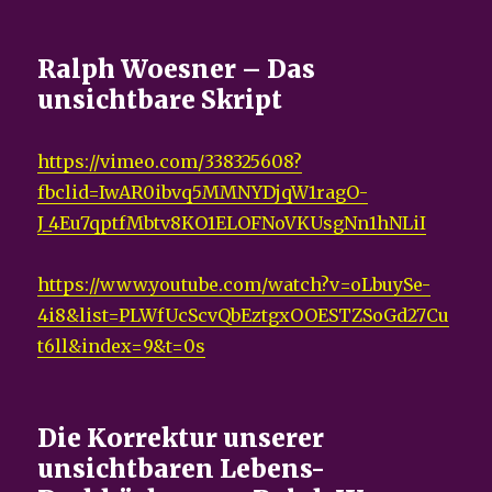
Ralph Woesner – Das
unsichtbare Skript
https://vimeo.com/338325608?
fbclid=IwAR0ibvq5MMNYDjqW1ragO-
J_4Eu7qptfMbtv8KO1ELOFNoVKUsgNn1hNLiI
https://www.youtube.com/watch?v=oLbuySe-
4i8&list=PLWfUcScvQbEztgxOOESTZSoGd27Cu
t6ll&index=9&t=0s
Die Korrektur unserer
unsichtbaren Lebens-