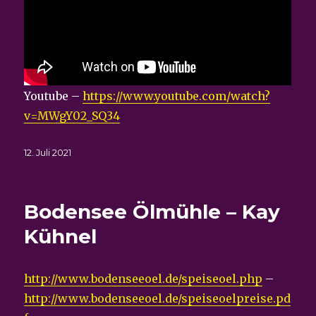
Youtube –
https://www.youtube.com/watch?
v=MWgY02_SQ34
Veröffentlicht
12. Juli 2021
am
Bodensee Ölmühle – Kay
Kühnel
http://www.bodenseeoel.de/speiseoel.php
–
http://www.bodenseeoel.de/speiseoelpreise.pd