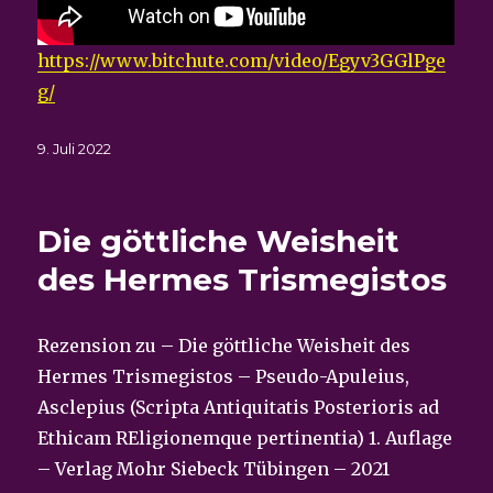
https://www.bitchute.com/video/Egyv3GGlPge
g/
Veröffentlicht
9. Juli 2022
am
Die göttliche Weisheit
des Hermes Trismegistos
Rezension zu – Die göttliche Weisheit des
Hermes Trismegistos – Pseudo-Apuleius,
Asclepius (Scripta Antiquitatis Posterioris ad
Ethicam REligionemque pertinentia) 1. Auflage
– Verlag Mohr Siebeck Tübingen – 2021