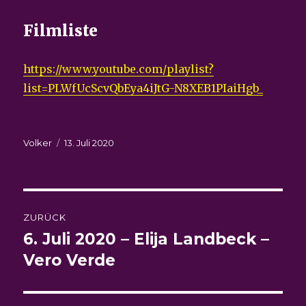
Filmliste
https://www.youtube.com/playlist?
list=PLWfUcScvQbEya4iJtG-N8XEB1PIaiHgb_
Autor
Veröffentlicht
Volker
13. Juli 2020
am
Beitragsnavigation
ZURÜCK
6. Juli 2020 – Elija Landbeck –
Vorheriger
Beitrag:
Vero Verde