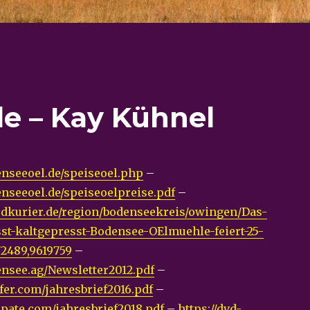
e – Kay Kühnel
nseeoel.de/speiseoel.php
–
nseeoel.de/speiseoelpreise.pdf
–
edkurier.de/region/bodenseekreis/owingen/Das-
st-kaltgepresst-Bodensee-OElmuehle-feiert-25-
72489,9619759
–
nsee.ag/Newsletter2012.pdf
–
fer.com/jahresbrief2016.pdf
–
pate.com/jahresbrief2018.pdf
–
https://dvd-