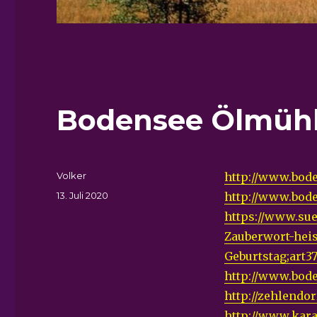
Bodensee Ölmühl
Autor
Volker
http://www.bode
Veröffentlicht
13. Juli 2020
http://www.bode
am
https://www.su
Zauberwort-heis
Geburtstag;art3
http://www.bode
http://zehlendor
http://www.kara