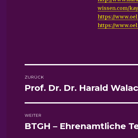
wissen.com/kay
https://www.oe
https://www.oel
Beitragsnavigation
ZURÜCK
Prof. Dr. Dr. Harald Wala
Vorheriger
Beitrag:
WEITER
BTGH – Ehrenamtliche T
Nächster
Beitrag: