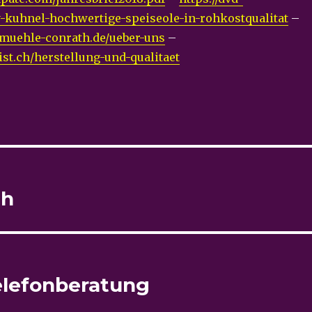
-kuhnel-hochwertige-speiseole-in-rohkostqualitat
–
lmuehle-conrath.de/ueber-uns
–
ist.ch/herstellung-und-qualitaet
ch
elefonberatung