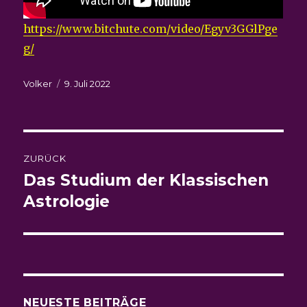
https://www.bitchute.com/video/Egyv3GGlPge
g/
Autor
Veröffentlicht
Volker
9. Juli 2022
am
Beitragsnavigation
ZURÜCK
Das Studium der Klassischen
Vorheriger
Beitrag:
Astrologie
NEUESTE BEITRÄGE