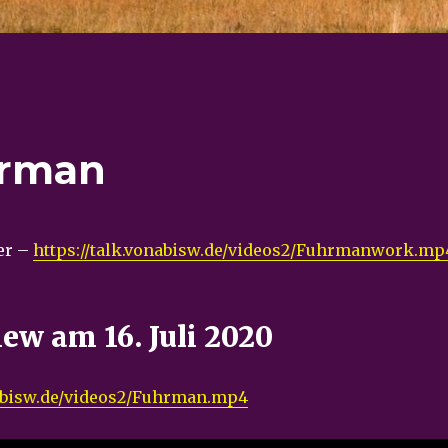
hrman
ler –
https://talk.vonabisw.de/videos2/Fuhrmanwork.mp
view am 16. Juli 2020
nabisw.de/videos2/Fuhrman.mp4