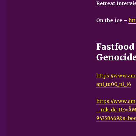
Retreat Interv
On the Ice –
ht
Fastfood
Genocid
https://www.ama
api_tu00_p1_i6
https://www.ama
__mk_de_DE=ÅM
94758469&s=boo