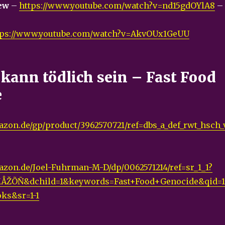
iew
–
https://www.youtube.com/watch?v=nd15gdOYlA8
–
tps://www.youtube.com/watch?v=AkvOUx1GeUU
 kann tödlich sein – Fast Food
e
zon.de/gp/product/3962570721/ref=dbs_a_def_rwt_hsch_
zon.de/Joel-Fuhrman-M-D/dp/0062571214/ref=sr_1_1?
ÅŽÕÑ&dchild=1&keywords=Fast+Food+Genocide&qid=1
ks&sr=1-1