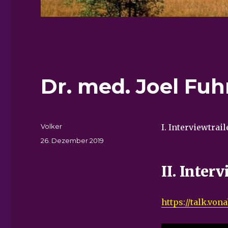
Dr. med. Joel Fu
Autor
Volker
I. Interviewtrai
Veröffentlicht
26. Dezember 2019
am
II. Inter
https://talk.vo