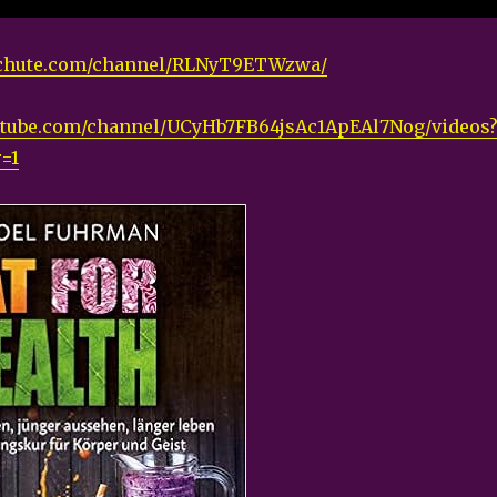
tchute.com/channel/RLNyT9ETWzwa/
utube.com/channel/UCyHb7FB64jsAc1ApEAl7Nog/videos
=1