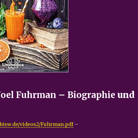
 Joel Fuhrman – Biographie
und
nabisw.de/videos2/Fuhrman.pdf
–